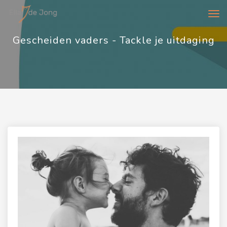
Too
navi
Gescheiden vaders - Tackle je uitdaging