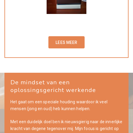
LEES MEER
De mindset van een
oplossingsgericht werkende
Het gaat om een speciale houding waardoor ik veel
mensen (jong en oud) heb kunnen helpen.
Met een duidelijk doel ben ik nieuwsgierig naar de innerlijke
kracht van degene tegenover mij. Mijn focus is gericht op