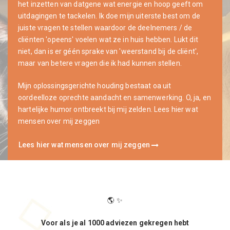
het inzetten van datgene wat energie en hoop geeft om
uitdagingen te tackelen. Ik doe mijn uiterste best om de
juiste vragen te stellen waardoor de deelnemers / de
cliënten 'opeens' voelen wat ze in huis hebben. Lukt dit
niet, dan is er géén sprake van 'weerstand bij de cliënt',
maar van betere vragen die ik had kunnen stellen.
Mijn oplossingsgerichte houding bestaat oa uit
oordeelloze oprechte aandacht en samenwerking. O, ja, en
hartelijke humor ontbreekt bij mij zelden. Lees hier wat
mensen over mij zeggen
Lees hier wat mensen over mij zeggen
🌎 ✨
Voor als je al 1000 adviezen gekregen hebt