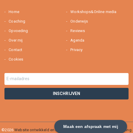
Home
Workshops&Online media
Coaching
Onderwijs
Opvoeding
Reviews
Over mij
Agenda
Contact
Privacy
Cookies
Maak een afspraak met mij
©2026
Website ontwikkeld en SEO geoptimaliseerd door Webburo Spring